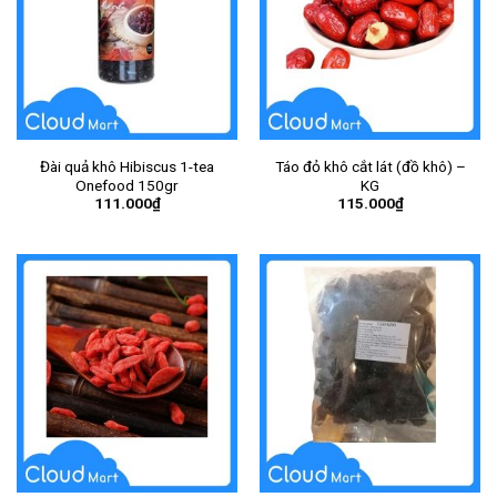
Đài quả khô Hibiscus 1-tea
Táo đỏ khô cắt lát (đồ khô) –
Onefood 150gr
KG
111.000
₫
115.000
₫