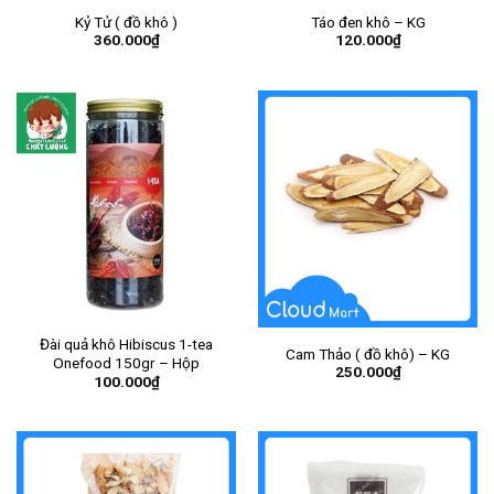
Kỷ Tử ( đồ khô )
Táo đen khô – KG
360.000
₫
120.000
₫
Đài quả khô Hibiscus 1-tea
Cam Thảo ( đồ khô) – KG
Onefood 150gr – Hộp
250.000
₫
100.000
₫