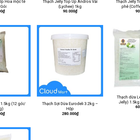
 Up Hoa mộc tê
Thạch Jelly Top Up Andros Vải
Thạch Jelly 
 Gói
(Lychee) 1kg
phê (Coff
00
₫
90.000
₫
90
Thạch dừa L
Jelly) 1.5kg
1.5kg (12 gói/
Thạch Sợi Dừa Eurodeli 3.2kg –
60
g)
Hộp
00
₫
280.000
₫