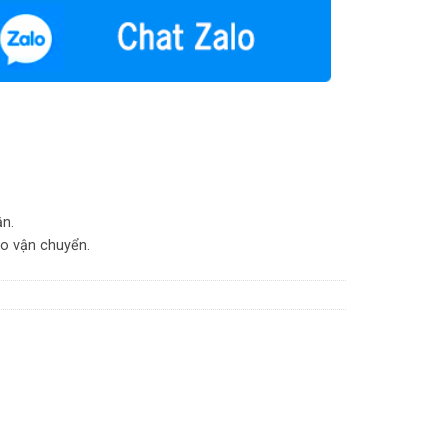
ity
ận.
do vận chuyển.