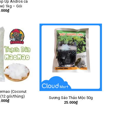
Top Up Andros cà
ee) 1kg – Gói
.000
₫
ermao (Coconut
 (12 gói/thùng)
Sương Sáo Thảo Mộc 50g
.000
₫
25.000
₫