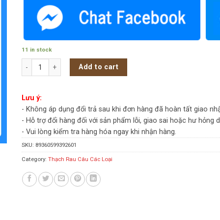
11 in stock
Thạch Jelly Hùng Chương Coffee 2.2kg (6 hộp/thùng) - Hộp quant
Add to cart
Lưu ý:
- Không áp dụng đổi trả sau khi đơn hàng đã hoàn tất giao nh
- Hỗ trợ đổi hàng đối với sản phẩm lỗi, giao sai hoặc hư hỏng 
- Vui lòng kiểm tra hàng hóa ngay khi nhận hàng.
SKU:
89360599392601
Category:
Thạch Rau Câu Các Loại