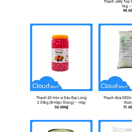
Thạch Jelly Top
1kg –
90.0
Thạch 3D tròn vị Dâu Đại Long
Thạch dừa DEDU 
2.35kg (8 Hộp/ thùng) – Hộp
thùn
50.000
₫
71.0