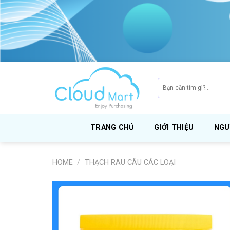
Skip
to
content
Search
for:
TRANG CHỦ
GIỚI THIỆU
NGU
HOME
/
THẠCH RAU CÂU CÁC LOẠI