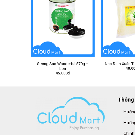
Sương Sáo Wonderful 870g –
Nha Đam Xuân Th
40.0
Lon
45.000
₫
Thông 
Hướng
Hướng
Chính