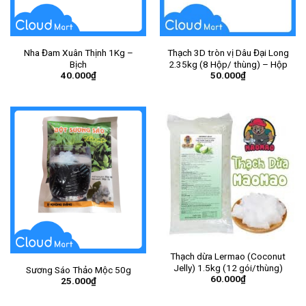
Nha Đam Xuân Thịnh 1Kg –
Thạch 3D tròn vị Dâu Đại Long
Bịch
2.35kg (8 Hộp/ thùng) – Hộp
40.000
₫
50.000
₫
Thạch dừa Lermao (Coconut
Jelly) 1.5kg (12 gói/thùng)
Sương Sáo Thảo Mộc 50g
60.000
₫
25.000
₫