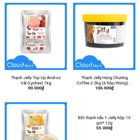
Thạch Jelly Top Up Andros
Thạch Jelly Hùng Chương
Vải (Lychee) 1kg
Coffee 2.2kg (6 hộp/thùng) –
90.000
₫
106.000
₫
Hộp
Bột thạch nấu 1-Jelly hộp 10
gói* 12g
55.000
₫