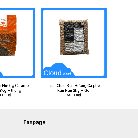
n Hương Caramel
Trân Châu Đen Hương Cà phê
3kg – thùng
Kun Han 2kg – Gói
0.000
₫
55.000
₫
Fanpage