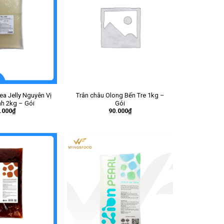
ea Jelly Nguyên Vị
Trân châu Olong Bến Tre 1kg –
h 2kg – Gói
Gói
.000
₫
90.000
₫