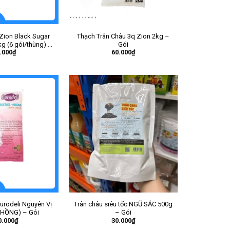
Zion Black Sugar
Thạch Trân Châu 3q Zion 2kg –
g (6 gói/thùng) –
Gói
.000
₫
60.000
₫
Gói
urodeli Nguyên Vị
Trân châu siêu tốc NGŨ SẮC 500g
 HỒNG) – Gói
– Gói
0.000
₫
30.000
₫