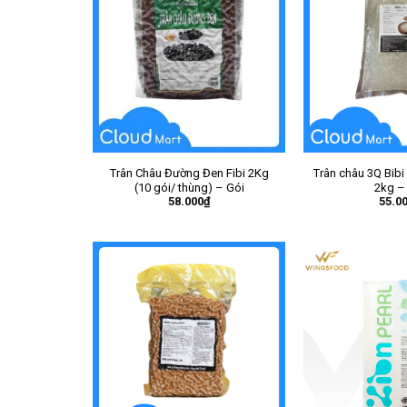
Trân Châu Đường Đen Fibi 2Kg
Trân châu 3Q Bibi
(10 gói/ thùng) – Gói
2kg –
58.000
₫
55.0