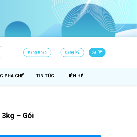
Đăng nhập
Đăng ký
0
₫
C PHA CHẾ
TIN TỨC
LIÊN HỆ
 3kg – Gói