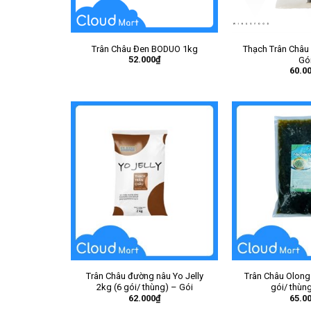
Trân Châu Đen BODUO 1kg
Thạch Trân Châu
52.000
₫
Gó
60.0
Trân Châu đường nâu Yo Jelly
Trân Châu Olong 
2kg (6 gói/ thùng) – Gói
gói/ thùn
62.000
₫
65.0