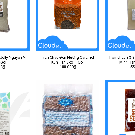
 Jelly Nguyên Vị
Trân Châu Đen Hương Caramel
Trân châu 3Q S
 Gói
Kun Han 3kg – Gói
Minh Hạn
00
₫
100.000
₫
55