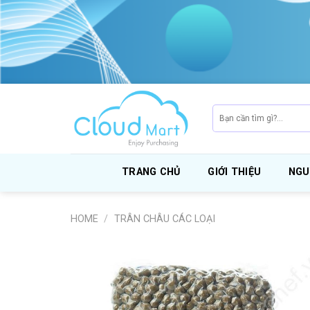
Skip
to
content
Search
for:
TRANG CHỦ
GIỚI THIỆU
NGU
HOME
/
TRÂN CHÂU CÁC LOẠI