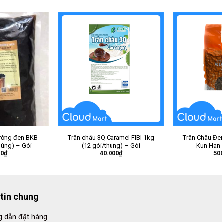
ường đen BKB
Trân châu 3Q Caramel FIBI 1kg
Trân Châu Đe
hùng) – Gói
(12 gói/thùng) – Gói
Kun Han 
00
₫
40.000
₫
50
tin chung
 dẫn đặt hàng