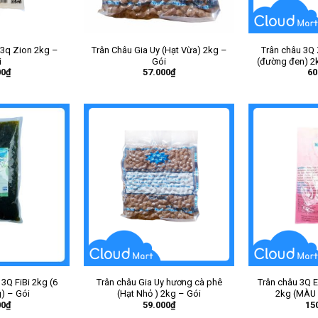
 3q Zion 2kg –
Trân Châu Gia Uy (Hạt Vừa) 2kg –
Trân châu 3Q 
i
Gói
(đường đen) 2k
00
₫
57.000
₫
60
3Q FiBi 2kg (6
Trân châu Gia Uy hương cà phê
Trân châu 3Q E
g) – Gói
(Hạt Nhỏ ) 2kg – Gói
2kg (MÀU
00
₫
59.000
₫
15