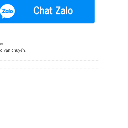
ận.
do vận chuyển.