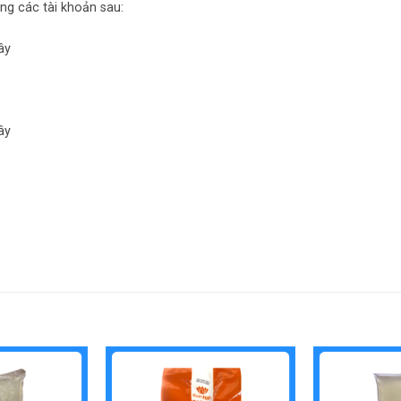
ng các tài khoản sau:
ây
ây