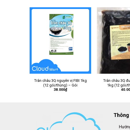
Trân châu 3Q nguyên vị FIBI 1kg
Trân châu 3Q đ
(12 gói/thùng) – Gói
1kg (12 gói/t
38.000
₫
40.0
Thông 
Hướng