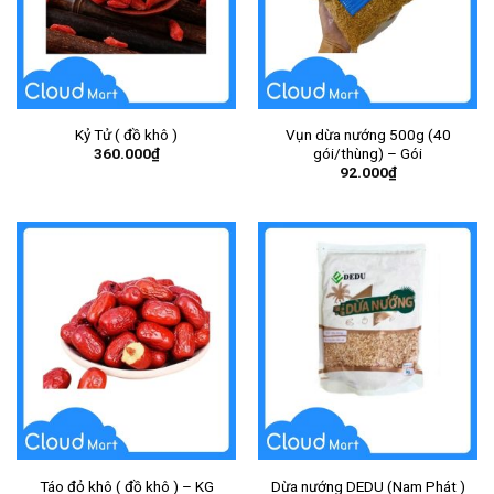
Kỷ Tử ( đồ khô )
Vụn dừa nướng 500g (40
360.000
₫
gói/thùng) – Gói
92.000
₫
Táo đỏ khô ( đồ khô ) – KG
Dừa nướng DEDU (Nam Phát )