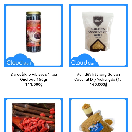
Đài quả khô Hibiscus 1-tea
Vụn dừa hạt rang Golden
Onefood 150gr
Coconut Dry Yishengda (12
111.000
₫
160.000
₫
gói/thùng)