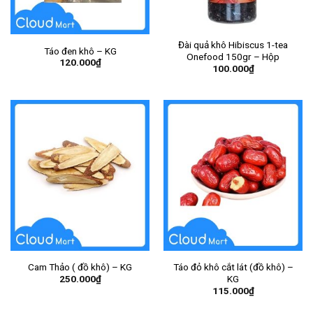
Đài quả khô Hibiscus 1-tea
Táo đen khô – KG
Onefood 150gr – Hộp
120.000
₫
100.000
₫
Cam Thảo ( đồ khô) – KG
Táo đỏ khô cắt lát (đồ khô) –
250.000
₫
KG
115.000
₫