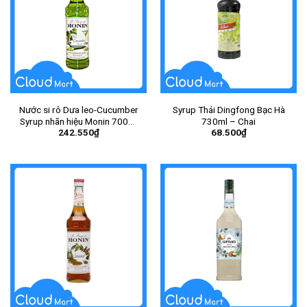
Nước si rô Dưa leo-Cucumber
Syrup Thái Dingfong Bạc Hà
Syrup nhãn hiệu Monin 700ml
730ml – Chai
242.550
₫
68.500
₫
– Chai