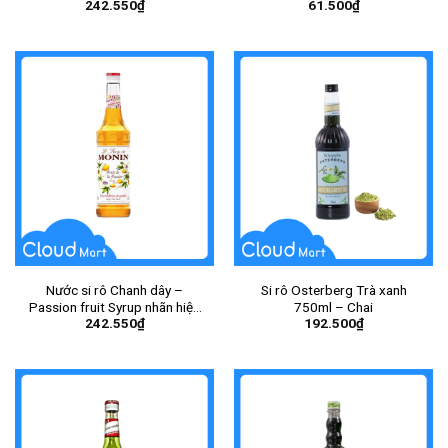
242.550
₫
61.500
₫
Nước si rô Chanh dây –
Si rô Osterberg Trà xanh
Passion fruit Syrup nhãn hiệu
750ml – Chai
242.550
₫
192.500
₫
Monin 700ml – Chai