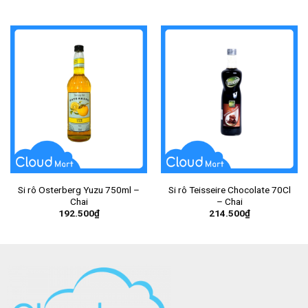
Si rô Osterberg Yuzu 750ml –
Si rô Teisseire Chocolate 70Cl
Chai
– Chai
192.500
₫
214.500
₫