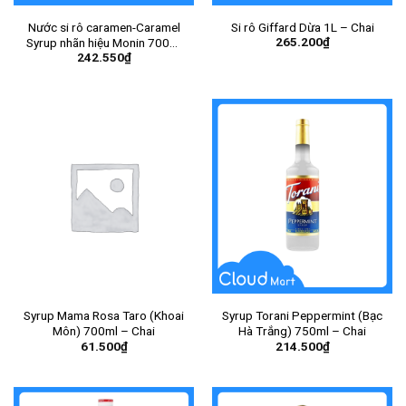
Nước si rô caramen-Caramel
Si rô Giffard Dừa 1L – Chai
265.200
₫
Syrup nhãn hiệu Monin 700ml
242.550
₫
– Chai
Syrup Mama Rosa Taro (Khoai
Syrup Torani Peppermint (Bạc
Môn) 700ml – Chai
Hà Trắng) 750ml – Chai
61.500
₫
214.500
₫