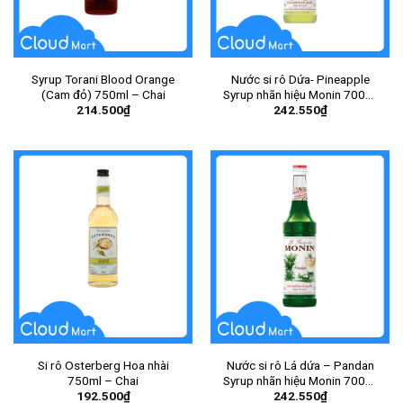
Syrup Torani Blood Orange
Nước si rô Dứa- Pineapple
(Cam đỏ) 750ml – Chai
Syrup nhãn hiệu Monin 700ml
214.500
₫
242.550
₫
– Chai
Si rô Osterberg Hoa nhài
Nước si rô Lá dứa – Pandan
750ml – Chai
Syrup nhãn hiệu Monin 700ml
192.500
₫
242.550
₫
– Chai