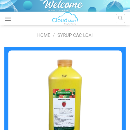
Skip
to
content
HOME
/
SYRUP CÁC LOẠI