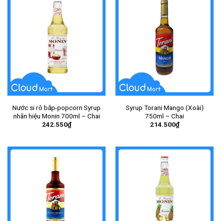
Nước si rô bắp-popcorn Syrup
Syrup Torani Mango (Xoài)
nhãn hiệu Monin 700ml – Chai
750ml – Chai
242.550
₫
214.500
₫