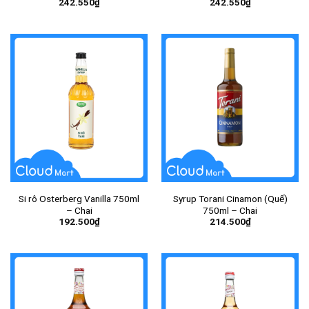
242.550
₫
242.550
₫
Monin 700ml – Chai
Si rô Osterberg Vanilla 750ml
Syrup Torani Cinamon (Quế)
– Chai
750ml – Chai
192.500
₫
214.500
₫