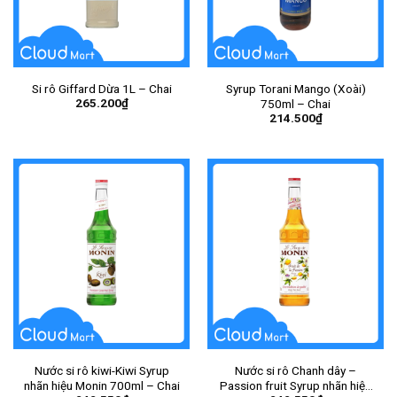
Si rô Giffard Dừa 1L – Chai
Syrup Torani Mango (Xoài)
265.200
₫
750ml – Chai
214.500
₫
Nước si rô kiwi-Kiwi Syrup
Nước si rô Chanh dây –
nhãn hiệu Monin 700ml – Chai
Passion fruit Syrup nhãn hiệu