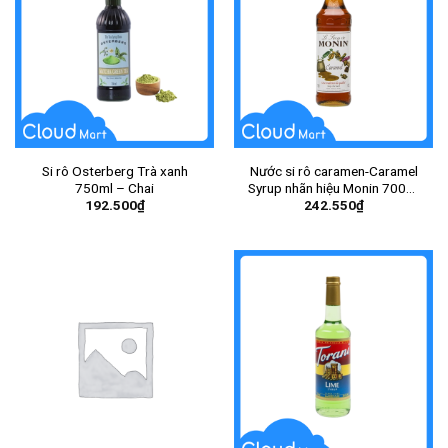
Si rô Osterberg Trà xanh
Nước si rô caramen-Caramel
750ml – Chai
Syrup nhãn hiệu Monin 700ml
192.500
₫
242.550
₫
– Chai