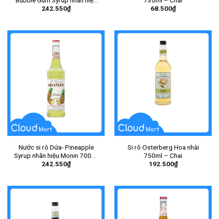
Bubble Gum Syrup nhãn hiệu
730ml – Chai
242.550
₫
68.500
₫
Monin 700ml – Chai
Nước si rô Dứa- Pineapple
Si rô Osterberg Hoa nhài
Syrup nhãn hiệu Monin 700ml
750ml – Chai
242.550
₫
192.500
₫
– Chai