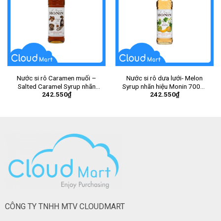
Nước si rô Caramen muối –
Nước si rô dưa lưới- Melon
Salted Caramel Syrup nhãn
Syrup nhãn hiệu Monin 700ml
242.550
₫
242.550
₫
hiệu Monin 700ml – Chai
– Chai
CÔNG TY TNHH MTV CLOUDMART