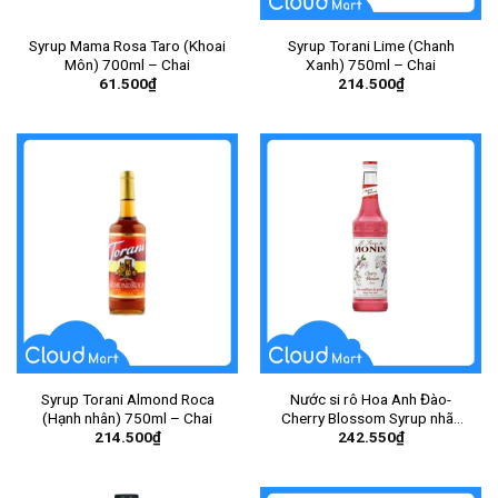
Syrup Mama Rosa Taro (Khoai
Syrup Torani Lime (Chanh
Môn) 700ml – Chai
Xanh) 750ml – Chai
61.500
₫
214.500
₫
Syrup Torani Almond Roca
Nước si rô Hoa Anh Đào-
(Hạnh nhân) 750ml – Chai
Cherry Blossom Syrup nhãn
214.500
₫
242.550
₫
hiệu Monin 700ml – Chai