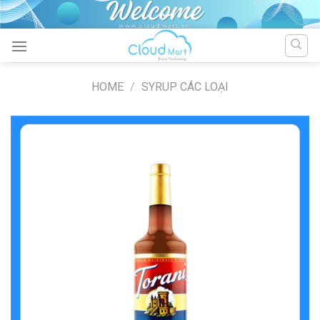
Skip
to
content
HOME
/
SYRUP CÁC LOẠI