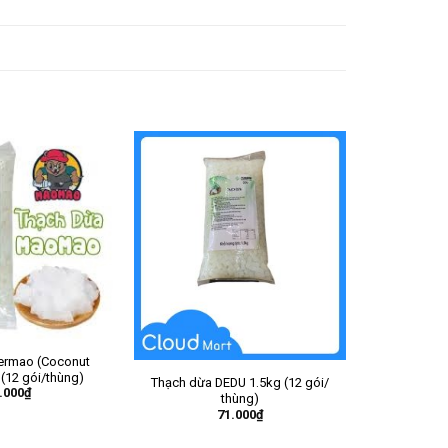
ermao (Coconut
 (12 gói/thùng)
Thạch dừa DEDU 1.5kg (12 gói/
.000
₫
thùng)
71.000
₫