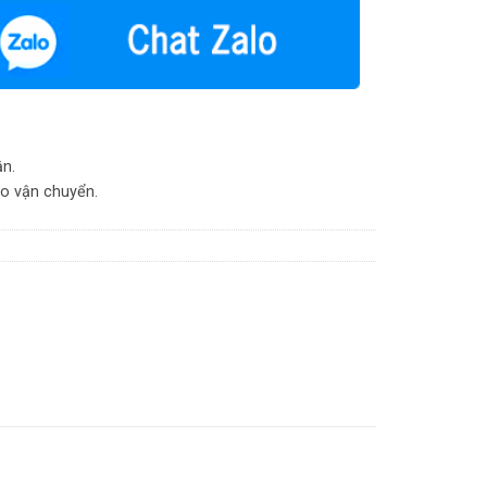
ận.
do vận chuyển.