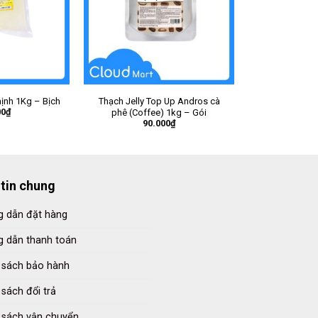
ịnh 1Kg – Bịch
Thạch Jelly Top Up Andros cà
00
₫
phê (Coffee) 1kg – Gói
90.000
₫
tin chung
 dẫn đặt hàng
 dẫn thanh toán
 sách bảo hành
 sách đổi trả
 sách vận chuyển