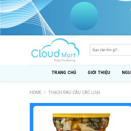
Skip
to
content
Search
for:
TRANG CHỦ
GIỚI THIỆU
NGU
HOME
/
THẠCH RAU CÂU CÁC LOẠI