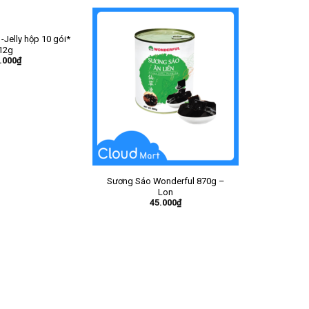
-Jelly hộp 10 gói*
12g
.000
₫
Sương Sáo Wonderful 870g –
Lon
45.000
₫