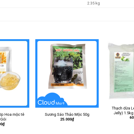
2.35 kg
Thạch dừa L
Jelly) 1.5kg
 Up Hoa mộc tê
Sương Sáo Thảo Mộc 50g
60
25.000
₫
 Gói
00
₫