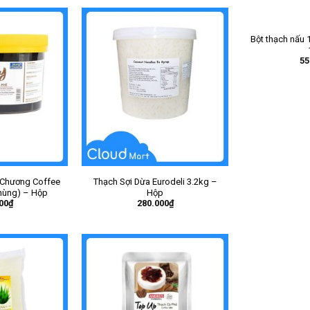
Bột thạch nấu 1
55
 Chương Coffee
Thạch Sợi Dừa Eurodeli 3.2kg –
thùng) – Hộp
Hộp
00
₫
280.000
₫