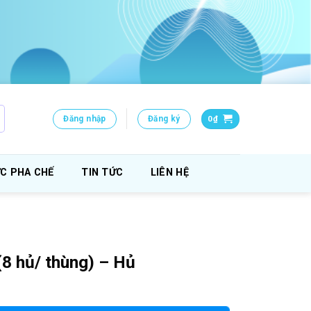
Đăng nhập
Đăng ký
0
₫
C PHA CHẾ
TIN TỨC
LIÊN HỆ
8 hủ/ thùng) – Hủ