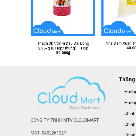
Thạch 3D tròn vị Dâu Đại Long
Nha Đam Xuân Th
40.0
2.35kg (8 Hộp/ thùng) – Hộp
50.000
₫
Thông 
Hướng
Hướng
Chính
CÔNG TY TNHH MTV CLOUDMART
Chính
MST: 0402261227
Chính