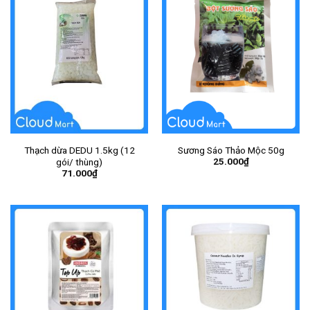
Thạch dừa DEDU 1.5kg (12
Sương Sáo Thảo Mộc 50g
25.000
₫
gói/ thùng)
71.000
₫