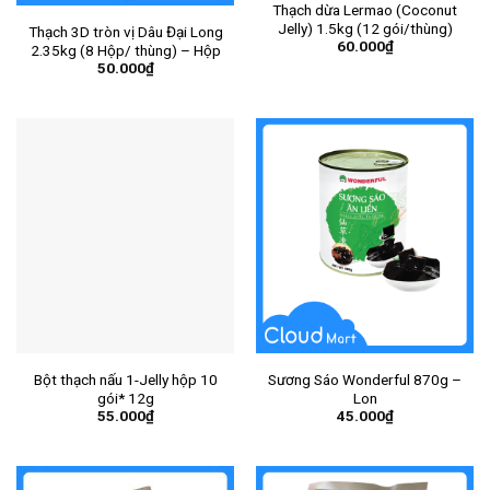
Thạch dừa Lermao (Coconut
Jelly) 1.5kg (12 gói/thùng)
Thạch 3D tròn vị Dâu Đại Long
60.000
₫
2.35kg (8 Hộp/ thùng) – Hộp
50.000
₫
Bột thạch nấu 1-Jelly hộp 10
Sương Sáo Wonderful 870g –
gói* 12g
Lon
55.000
₫
45.000
₫